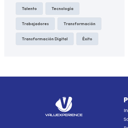
Talento
Tecnología
Trabajadores
Transformación
Transformación Digital
Éxito
P
In
S