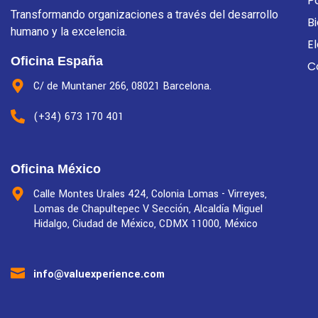
P
Transformando organizaciones a través del desarrollo
B
humano y la excelencia.
E
Oficina España
C
C/ de Muntaner 266, 08021 Barcelona.
(+34) 673 170 401
Oficina México
Calle Montes Urales 424, Colonia Lomas - Virreyes,
Lomas de Chapultepec V Sección, Alcaldía Miguel
Hidalgo, Ciudad de México, CDMX 11000, México
info@valuexperience.com