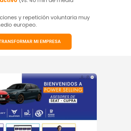
activo
(vs. 40 min de media
iones y repetición voluntaria muy
edio europeo.
O TRANSFORMAR MI EMPRESA