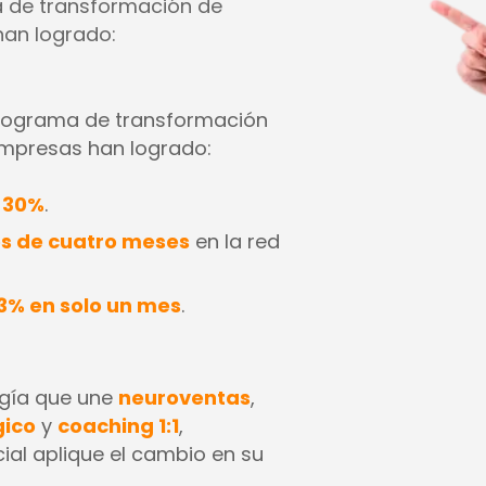
a de transformación de
han logrado:
programa de transformación
empresas han logrado:
l
30%
.
s de cuatro meses
en la red
3% en solo un mes
.
gía que une
neuroventas
,
gico
y
coaching 1:1
,
al aplique el cambio en su