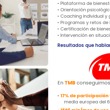
• Plataforma de bienest
• Orientación psicológi
• Coaching individual y 
• Programas y retos de 
• Certificación de biene
• Intervención en situa
Resultados que habla
En
TMB
conseguimos 
•
17% de participación
media europea del 6