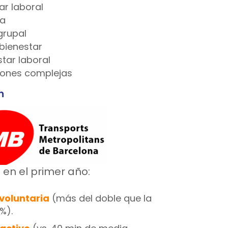
ar laboral
ca
grupal
bienestar
star laboral
ciones complejas
n
en el primer año:
 voluntaria
(más del doble que la
%).