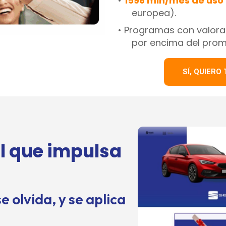
•
1596 min/mes de uso 
europea).
• Programas con valorac
por encima del prom
SÍ, QUIER
al que impulsa
e olvida, y se aplica