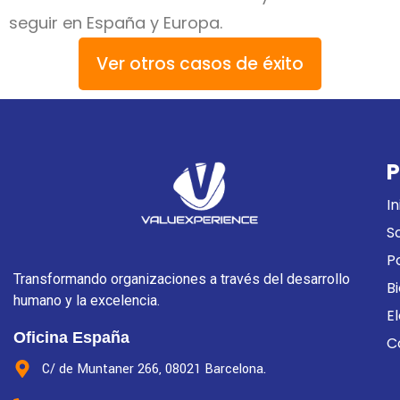
seguir en España y Europa.
Ver otros casos de éxito
P
In
S
P
Transformando organizaciones a través del desarrollo
B
humano y la excelencia.
E
Oficina España
C
C/ de Muntaner 266, 08021 Barcelona.