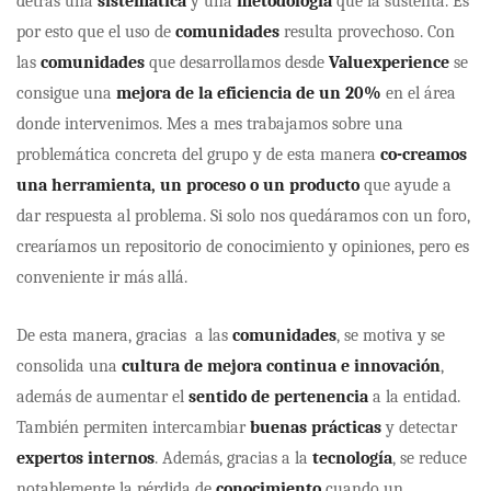
detrás una
sistemática
y una
metodología
que la sustenta. Es
por esto que el uso de
comunidades
resulta provechoso. Con
las
comunidades
que desarrollamos desde
Valuexperience
se
consigue una
mejora de la eficiencia de un 20%
en el área
donde intervenimos. Mes a mes trabajamos sobre una
problemática concreta del grupo y de esta manera
co-creamos
una herramienta, un proceso o un producto
que ayude a
dar respuesta al problema. Si solo nos quedáramos con un foro,
crearíamos un repositorio de conocimiento y opiniones, pero es
conveniente ir más allá.
De esta manera, gracias a las
comunidades
, se motiva y se
consolida una
cultura de mejora continua e innovación
,
además de aumentar el
sentido de pertenencia
a la entidad.
También permiten intercambiar
buenas prácticas
y detectar
expertos internos
. Además, gracias a la
tecnología
, se reduce
notablemente la pérdida de
conocimiento
cuando un