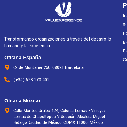
P
In
S
P
Transformando organizaciones a través del desarrollo
B
humano y la excelencia.
E
Oficina España
C
C/ de Muntaner 266, 08021 Barcelona.
(+34) 673 170 401
Oficina México
Calle Montes Urales 424, Colonia Lomas - Virreyes,
Lomas de Chapultepec V Sección, Alcaldía Miguel
Hidalgo, Ciudad de México, CDMX 11000, México