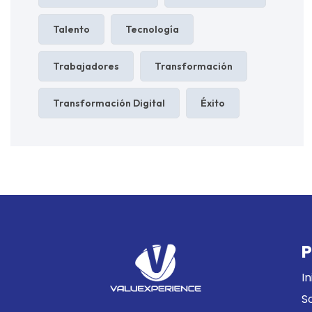
Talento
Tecnología
Trabajadores
Transformación
Transformación Digital
Éxito
P
In
S