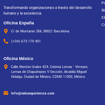
P
Transformando organizaciones a través del desarrollo
B
humano y la excelencia.
E
Oficina España
C
C/ de Muntaner 266, 08021 Barcelona.
(+34) 673 170 401
Oficina México
Calle Montes Urales 424, Colonia Lomas - Virreyes,
Lomas de Chapultepec V Sección, Alcaldía Miguel
Hidalgo, Ciudad de México, CDMX 11000, México
info@valuexperience.com