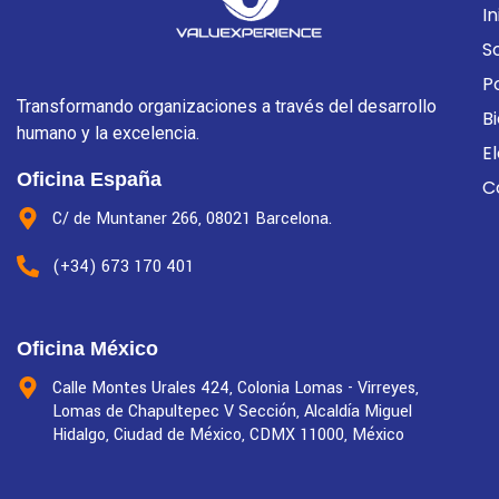
In
S
P
Transformando organizaciones a través del desarrollo
B
humano y la excelencia.
E
Oficina España
C
C/ de Muntaner 266, 08021 Barcelona.
(+34) 673 170 401
Oficina México
Calle Montes Urales 424, Colonia Lomas - Virreyes,
Lomas de Chapultepec V Sección, Alcaldía Miguel
Hidalgo, Ciudad de México, CDMX 11000, México