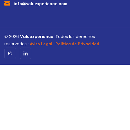
info@valuexperience.com
©
2026
Valuexperience
. Todos los derechos
reservados ·
·
Aviso Legal
Política de Privacidad