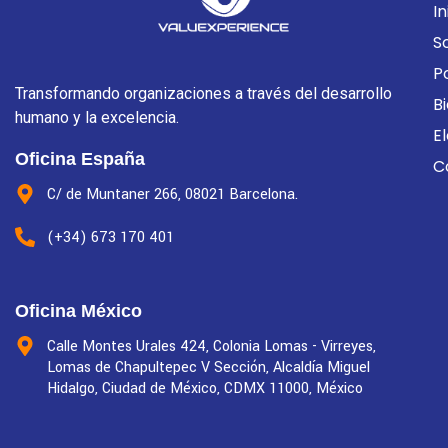
In
S
P
Transformando organizaciones a través del desarrollo
B
humano y la excelencia.
E
Oficina España
C
C/ de Muntaner 266, 08021 Barcelona.
(+34) 673 170 401
Oficina México
Calle Montes Urales 424, Colonia Lomas - Virreyes,
Lomas de Chapultepec V Sección, Alcaldía Miguel
Hidalgo, Ciudad de México, CDMX 11000, México