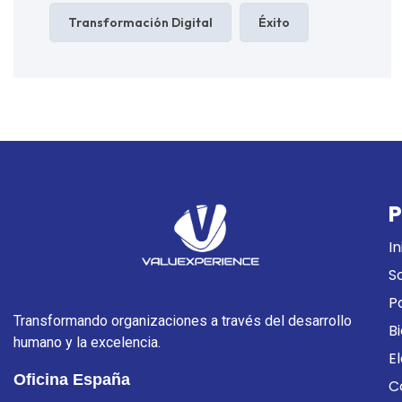
Transformación Digital
Éxito
P
In
S
P
Transformando organizaciones a través del desarrollo
B
humano y la excelencia.
E
Oficina España
C