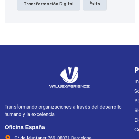
Transformación Digital
Éxito
P
In
S
P
Transformando organizaciones a través del desarrollo
B
humano y la excelencia.
E
Oficina España
C
C/ de Muntaner 266, 08021 Barcelona.