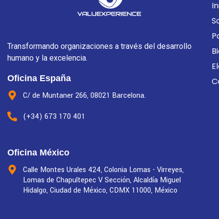
In
S
P
Transformando organizaciones a través del desarrollo
B
humano y la excelencia.
E
Oficina España
C
C/ de Muntaner 266, 08021 Barcelona.
(+34) 673 170 401
Oficina México
Calle Montes Urales 424, Colonia Lomas - Virreyes,
Lomas de Chapultepec V Sección, Alcaldía Miguel
Hidalgo, Ciudad de México, CDMX 11000, México