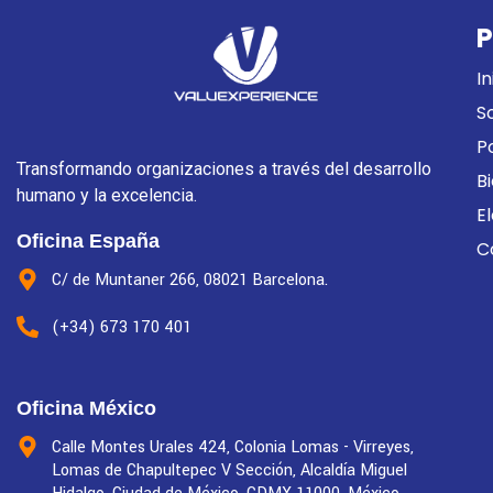
P
In
S
P
Transformando organizaciones a través del desarrollo
B
humano y la excelencia.
E
Oficina España
C
C/ de Muntaner 266, 08021 Barcelona.
(+34) 673 170 401
Oficina México
Calle Montes Urales 424, Colonia Lomas - Virreyes,
Lomas de Chapultepec V Sección, Alcaldía Miguel