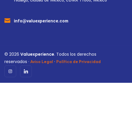
Hidalgo, Ciudad de México, CDMX 11000, México
info@valuexperience.com
©
2026
Valuexperience
. Todos los derechos
reservados ·
·
Aviso Legal
Política de Privacidad