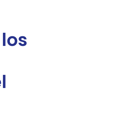
 los
l