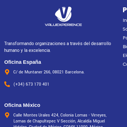
P
In
S
P
Transformando organizaciones a través del desarrollo
B
humano y la excelencia.
E
Oficina España
C
C/ de Muntaner 266, 08021 Barcelona.
(+34) 673 170 401
Oficina México
Calle Montes Urales 424, Colonia Lomas - Virreyes,
Lomas de Chapultepec V Sección, Alcaldía Miguel