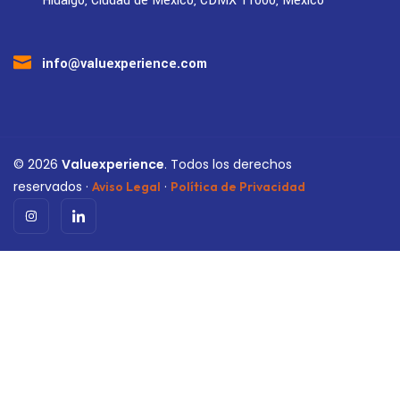
Hidalgo, Ciudad de México, CDMX 11000, México
info@valuexperience.com
©
2026
Valuexperience
. Todos los derechos
reservados ·
·
Aviso Legal
Política de Privacidad