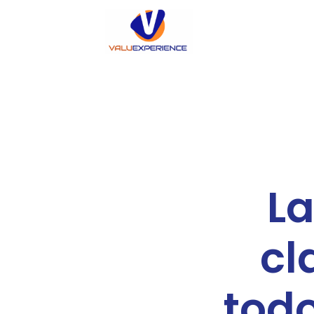
La
cl
todo