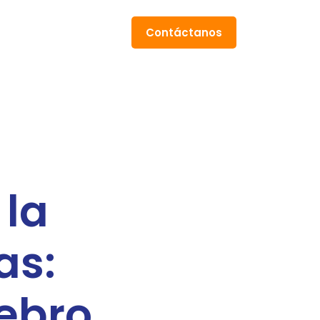
Contáctanos
 la
as:
rebro