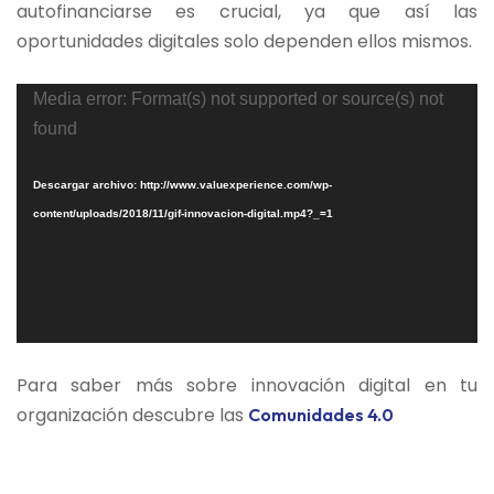
autofinanciarse es crucial, ya que así las
oportunidades digitales solo dependen ellos mismos.
Reproductor
Media error: Format(s) not supported or source(s) not
de
found
vídeo
Descargar archivo: http://www.valuexperience.com/wp-
content/uploads/2018/11/gif-innovacion-digital.mp4?_=1
Para saber más sobre innovación digital en tu
organización descubre las
Comunidades 4.0