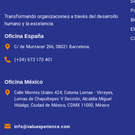
S
P
Transformando organizaciones a través del desarrollo
B
humano y la excelencia.
E
Oficina España
C
C/ de Muntaner 266, 08021 Barcelona.
(+34) 673 170 401
Oficina México
Calle Montes Urales 424, Colonia Lomas - Virreyes,
Lomas de Chapultepec V Sección, Alcaldía Miguel
Hidalgo, Ciudad de México, CDMX 11000, México
info@valuexperience.com