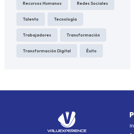
Recursos Humanos
Redes Sociales
Talento
Tecnología
Trabajadores
Transformación
Transformación Digital
Éxito
P
In