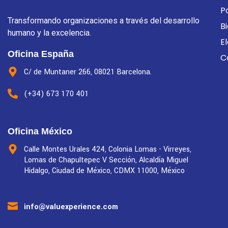
P
Transformando organizaciones a través del desarrollo
B
humano y la excelencia.
E
Oficina España
C
C/ de Muntaner 266, 08021 Barcelona.
(+34) 673 170 401
Oficina México
Calle Montes Urales 424, Colonia Lomas - Virreyes,
Lomas de Chapultepec V Sección, Alcaldía Miguel
Hidalgo, Ciudad de México, CDMX 11000, México
info@valuexperience.com