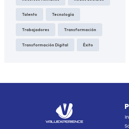
Talento
Tecnología
Trabajadores
Transformación
Transformación Digital
Éxito
P
In
S