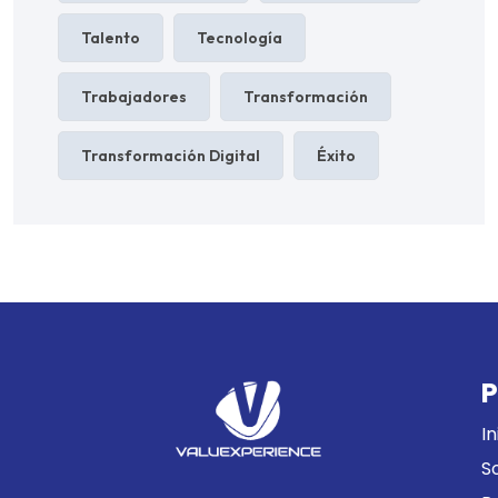
Talento
Tecnología
Trabajadores
Transformación
Transformación Digital
Éxito
P
In
S