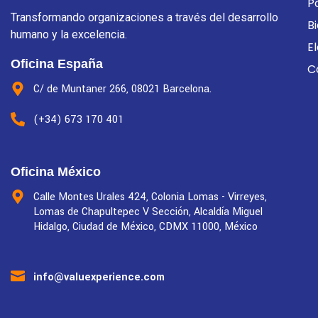
P
Transformando organizaciones a través del desarrollo
B
humano y la excelencia.
E
Oficina España
C
C/ de Muntaner 266, 08021 Barcelona.
(+34) 673 170 401
Oficina México
Calle Montes Urales 424, Colonia Lomas - Virreyes,
Lomas de Chapultepec V Sección, Alcaldía Miguel
Hidalgo, Ciudad de México, CDMX 11000, México
info@valuexperience.com