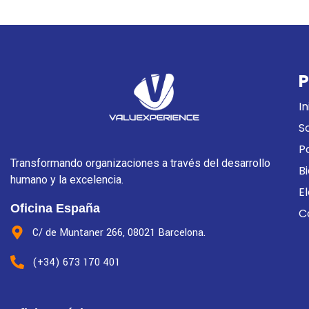
P
In
S
P
Transformando organizaciones a través del desarrollo
B
humano y la excelencia.
E
Oficina España
C
C/ de Muntaner 266, 08021 Barcelona.
(+34) 673 170 401