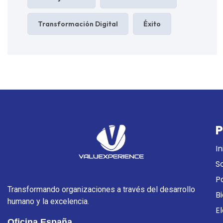
Transformación Digital
Éxito
P
In
S
P
Transformando organizaciones a través del desarrollo
B
humano y la excelencia.
E
Oficina España