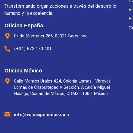
P
Transformando organizaciones a través del desarrollo
B
humano y la excelencia.
E
Oficina España
C
C/ de Muntaner 266, 08021 Barcelona.
(+34) 673 170 401
Oficina México
Calle Montes Urales 424, Colonia Lomas - Virreyes,
Lomas de Chapultepec V Sección, Alcaldía Miguel
Hidalgo, Ciudad de México, CDMX 11000, México
info@valuexperience.com