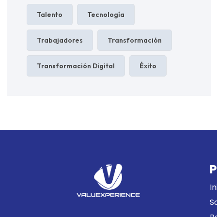
Talento
Tecnología
Trabajadores
Transformación
Transformación Digital
Éxito
P
In
S