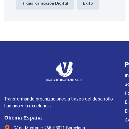
Transformación Digital
Éxito
P
In
S
P
Transformando organizaciones a través del desarrollo
B
humano y la excelencia.
E
Oficina España
C
C/ de Muntaner 266, 08021 Barcelona.