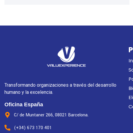
P
In
S
P
Transformando organizaciones a través del desarrollo
B
humano y la excelencia.
E
Oficina España
C
C/ de Muntaner 266, 08021 Barcelona.
(+34) 673 170 401