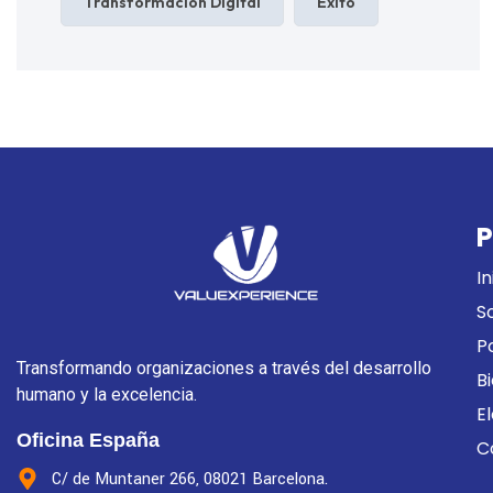
Transformación Digital
Éxito
P
In
S
P
Transformando organizaciones a través del desarrollo
B
humano y la excelencia.
E
Oficina España
C
C/ de Muntaner 266, 08021 Barcelona.