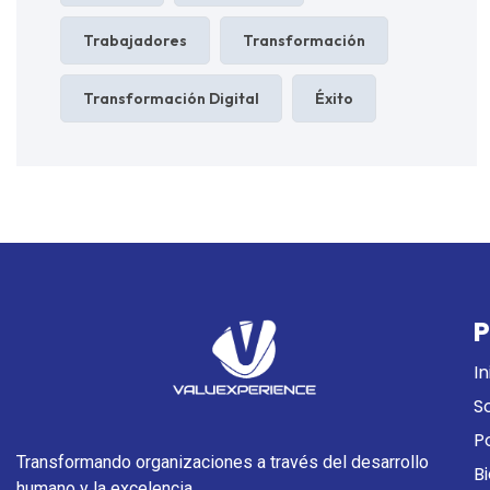
Trabajadores
Transformación
Transformación Digital
Éxito
P
In
S
P
Transformando organizaciones a través del desarrollo
B
humano y la excelencia.