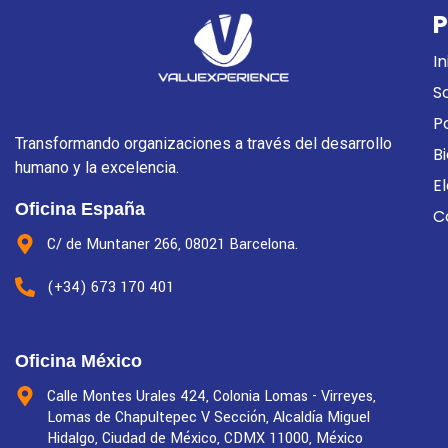
P
In
S
P
Transformando organizaciones a través del desarrollo
B
humano y la excelencia.
E
Oficina España
C
C/ de Muntaner 266, 08021 Barcelona.
(+34) 673 170 401
Oficina México
Calle Montes Urales 424, Colonia Lomas - Virreyes,
Lomas de Chapultepec V Sección, Alcaldía Miguel
Hidalgo, Ciudad de México, CDMX 11000, México