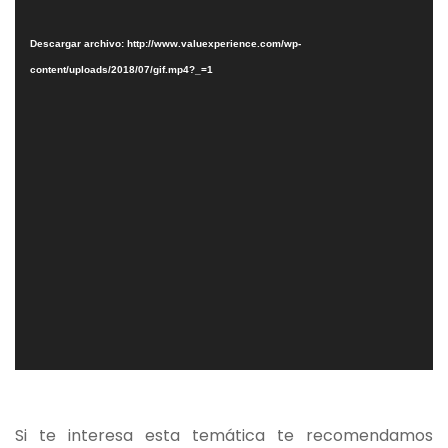
vídeo
Descargar archivo: http://www.valuexperience.com/wp-
content/uploads/2018/07/gif.mp4?_=1
Si te interesa esta temática te recomendamos