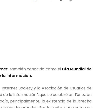
rnet
, también conocido como el
Día Mundial de
 la Información.
a Internet Society y la Asociación de Usuarios de
d de la Información”, que se celebró en Túnez en
cía, principalmente, la existencia de la brecha
e ella se desprenden. Por lo tanto, nace como un