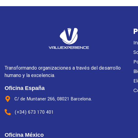
P
In
S
P
Transformando organizaciones a través del desarrollo
B
humano y la excelencia.
E
Oficina España
C
C/ de Muntaner 266, 08021 Barcelona.
(+34) 673 170 401
Oficina México