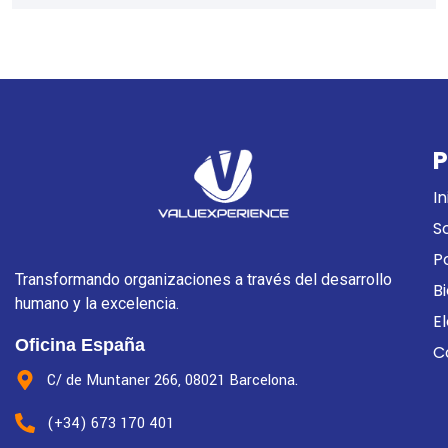
P
In
S
P
Transformando organizaciones a través del desarrollo
B
humano y la excelencia.
E
Oficina España
C
C/ de Muntaner 266, 08021 Barcelona.
(+34) 673 170 401