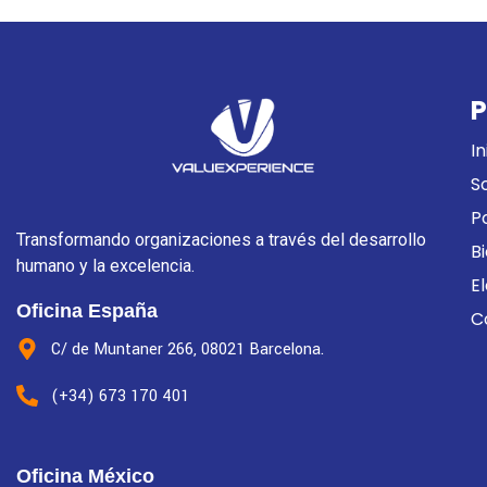
P
In
S
P
Transformando organizaciones a través del desarrollo
B
humano y la excelencia.
E
Oficina España
C
C/ de Muntaner 266, 08021 Barcelona.
(+34) 673 170 401
Oficina México