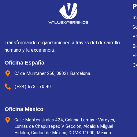
P
In
S
P
Transformando organizaciones a través del desarrollo
B
humano y la excelencia.
E
Oficina España
C
C/ de Muntaner 266, 08021 Barcelona.
(+34) 673 170 401
Oficina México
Calle Montes Urales 424, Colonia Lomas - Virreyes,
Lomas de Chapultepec V Sección, Alcaldía Miguel
Hidalgo, Ciudad de México, CDMX 11000, México