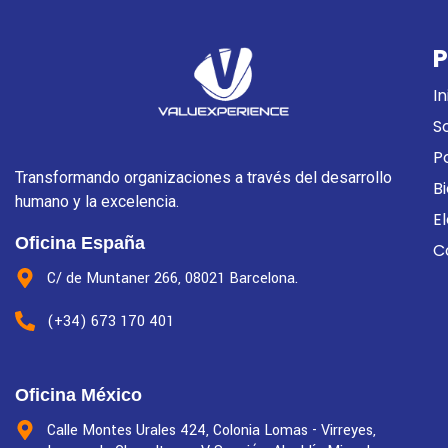
P
In
S
P
Transformando organizaciones a través del desarrollo
B
humano y la excelencia.
E
Oficina España
C
C/ de Muntaner 266, 08021 Barcelona.
(+34) 673 170 401
Oficina México
Calle Montes Urales 424, Colonia Lomas - Virreyes,