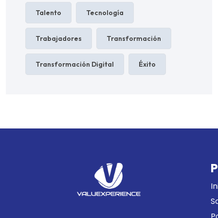
Talento
Tecnología
Trabajadores
Transformación
Transformación Digital
Éxito
P
In
S
P