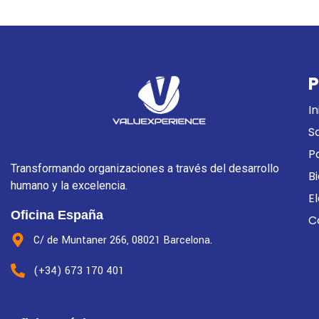
P
In
S
P
Transformando organizaciones a través del desarrollo
B
humano y la excelencia.
E
Oficina España
C
C/ de Muntaner 266, 08021 Barcelona.
(+34) 673 170 401