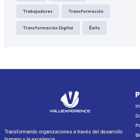
Trabajadores
Transformación
Transformación Digital
Éxito
P
In
S
P
Transformando organizaciones a través del desarrollo
B
humano y la excelencia.