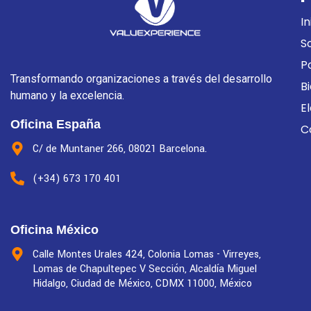
In
S
P
Transformando organizaciones a través del desarrollo
B
humano y la excelencia.
E
Oficina España
C
C/ de Muntaner 266, 08021 Barcelona.
(+34) 673 170 401
Oficina México
Calle Montes Urales 424, Colonia Lomas - Virreyes,
Lomas de Chapultepec V Sección, Alcaldía Miguel
Hidalgo, Ciudad de México, CDMX 11000, México